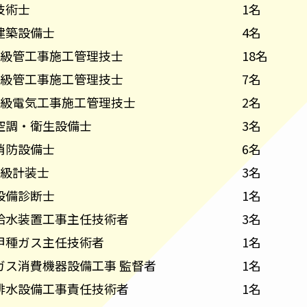
技術士
1名
建築設備士
4名
1級管工事施工管理技士
18名
2級管工事施工管理技士
7名
1級電気工事施工管理技士
2名
空調・衛生設備士
3名
消防設備士
6名
1級計装士
3名
設備診断士
1名
給水装置工事主任技術者
3名
甲種ガス主任技術者
1名
ガス消費機器設備工事 監督者
1名
排水設備工事責任技術者
1名