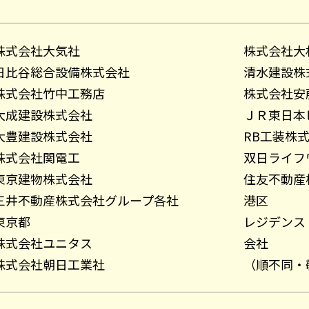
株式会社大気社
株式会社大
日比谷総合設備株式会社
清水建設株
株式会社竹中工務店
株式会社安
大成建設株式会社
ＪＲ東日本
大豊建設株式会社
RB工装株
株式会社関電工
双日ライフ
東京建物株式会社
住友不動産
三井不動産株式会社グループ各社
港区
東京都
レジデンス
株式会社ユニタス
会社
株式会社朝日工業社
（順不同・