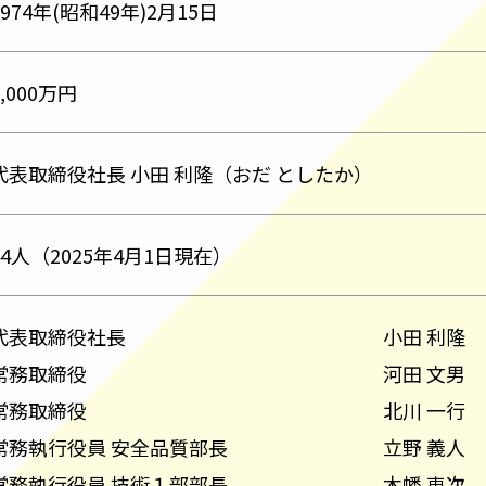
1974年(昭和49年)2月15日
2,000万円
代表取締役社長 小田 利隆（おだ としたか）
44人（2025年4月1日現在）
代表取締役社長
小田 利隆
常務取締役
河田 文男
常務取締役
北川 一行
常務執行役員 安全品質部長
立野 義人
常務執行役員 技術１部部長
木幡 恵次